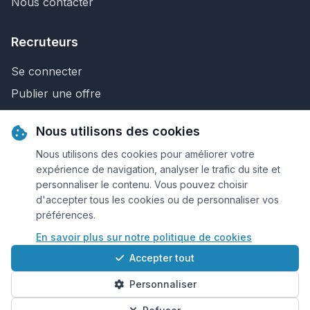
Nous contacter
Recruteurs
Se connecter
Publier une offre
Recherche de CV
Nous utilisons des cookies
Nous contacter
Nous utilisons des cookies pour améliorer votre
expérience de navigation, analyser le trafic du site et
personnaliser le contenu. Vous pouvez choisir
© 2026 Keejob.com. Tous droits réservés.
d'accepter tous les cookies ou de personnaliser vos
préférences.
Conditions et règlement
En savoir plus sur notre politique de cookies
Cookies
Accepter tout
Qui sommes-nous?
Personnaliser
Plan du site