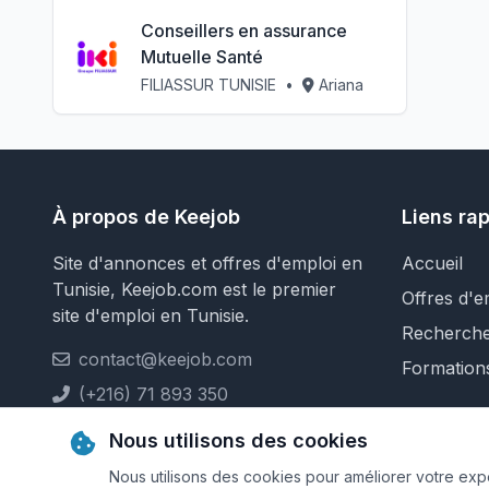
Conseillers en assurance
Mutuelle Santé
FILIASSUR TUNISIE
•
Ariana
À propos de Keejob
Liens ra
Site d'annonces et offres d'emploi en
Accueil
Tunisie, Keejob.com est le premier
Offres d'e
site d'emploi en Tunisie.
Recherch
contact@keejob.com
Formation
(+216) 71 893 350
Nous utilisons des cookies
Nous utilisons des cookies pour améliorer votre expér