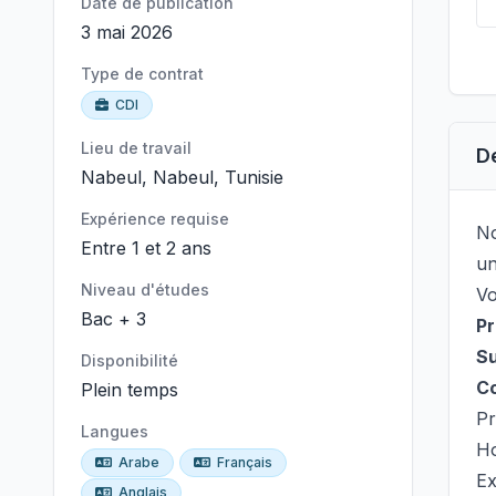
Date de publication
3 mai 2026
Type de contrat
CDI
Lieu de travail
D
Nabeul, Nabeul, Tunisie
Expérience requise
No
Entre 1 et 2 ans
un
Niveau d'études
Vo
Bac + 3
Pr
Su
Disponibilité
Co
Plein temps
Pr
Langues
Ho
Arabe
Français
Ex
Anglais