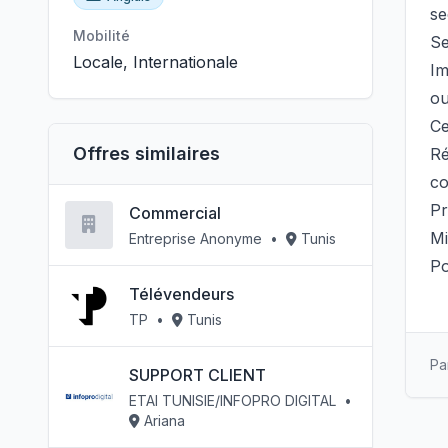
se
Mobilité
Se
Locale, Internationale
Im
ou
Ce
Offres similaires
Ré
co
Pr
Commercial
Mi
Entreprise Anonyme
•
Tunis
Po
Télévendeurs
TP
•
Tunis
Pa
SUPPORT CLIENT
ETAI TUNISIE/INFOPRO DIGITAL
•
Ariana