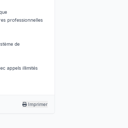
ique
res professionnelles
ystème de
c appels illimités
Imprimer