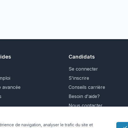
pides
Candidats
Se connecter
mploi
S'inscrire
e avancée
Conseils carrière
s
Besoin d'aide?
Nous contacter
ience de navigation, analyser le trafic du site et