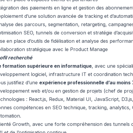
tégration des paiements en ligne et gestion des abonnemen
ploiement d’une solution avancée de tracking et d’automat
nalyse des parcours, segmentation, retargeting, campagne
timisation SEO, tunnels de conversion et stratégie d’acquisi
se en place d’outils de fidélisation et analyse des performa
llaboration stratégique avec le Product Manage
ofil recherché
 formation supérieure en informatique
, avec une spécial
veloppement logiciel, infrastructure IT et coordination tec
us justifiez d’une
expérience professionnelle d’au moins 
veloppement web et/ou en gestion de projets (chef de proj
chnologies : React.js, Redux, Material UI, JavaScript, D3.j
nnes compétences en SEO technique, tracking, analytics,
tomation.
ienté Growth, avec une forte compréhension des tunnels 
I et de l’optimisation continue.