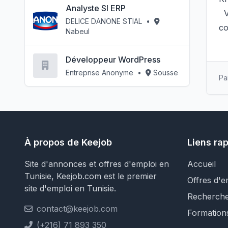
Analyste SI ERP
Vo
DELICE DANONE STIAL
•
co
Nabeul
Développeur WordPress
Entreprise Anonyme
•
Sousse
Pa
À propos de Keejob
Liens ra
Site d'annonces et offres d'emploi en
Accueil
Tunisie, Keejob.com est le premier
Offres d'e
site d'emploi en Tunisie.
Recherch
contact@keejob.com
Formation
(+216) 71 893 350