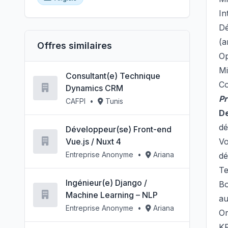
In
Dé
(a
Offres similaires
Op
Mi
Consultant(e) Technique
Co
Dynamics CRM
Pr
CAFPI
•
Tunis
De
dé
Développeur(se) Front-end
Vue.js / Nuxt 4
Vo
Entreprise Anonyme
•
Ariana
dé
Te
Ingénieur(e) Django /
Bo
Machine Learning – NLP
au
Entreprise Anonyme
•
Ariana
Or
KP