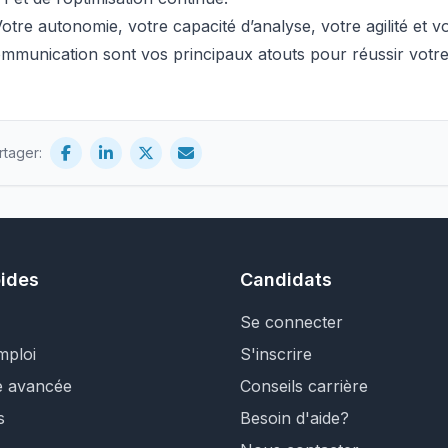
tre autonomie, votre capacité d’analyse, votre agilité et v
mmunication sont vos principaux atouts pour réussir votre
rtager:
pides
Candidats
Se connecter
mploi
S'inscrire
e avancée
Conseils carrière
s
Besoin d'aide?