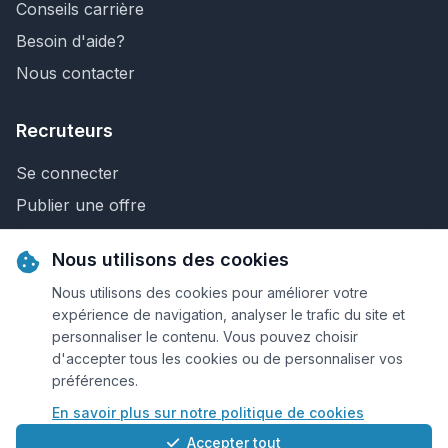
Conseils carrière
Besoin d'aide?
Nous contacter
Recruteurs
Se connecter
Publier une offre
Recherche de CV
Nous utilisons des cookies
Nous contacter
Nous utilisons des cookies pour améliorer votre
expérience de navigation, analyser le trafic du site et
personnaliser le contenu. Vous pouvez choisir
© 2026 Keejob.com. Tous droits réservés.
d'accepter tous les cookies ou de personnaliser vos
préférences.
Conditions et règlement
En savoir plus sur notre politique de cookies
Cookies
Accepter tout