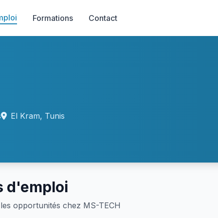
mploi
Formations
Contact
s
El Kram, Tunis
s d'emploi
les opportunités chez MS-TECH