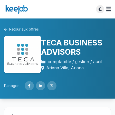
Retour aux offres
TECA BUSINESS
ADVISORS
comptabilité / gestion / audit
Ariana Ville, Ariana
Partager: