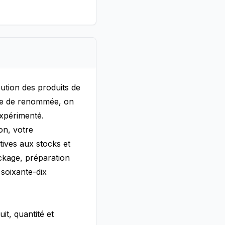
ution des produits de
upe de renommée, on
xpérimenté.
on, votre
atives aux stocks et
ockage, préparation
 soixante-dix
it, quantité et