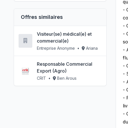
qu
- 
Offres similaires
co
- 
- 
Visiteur(se) médical(e) et
commercial(e)
so
Entreprise Anonyme
•
Ariana
- 
fl
Responsable Commercial
- 
Export (Agro)
- 
CRIT
•
Ben Arous
- 
- 
- 
li
- 
du