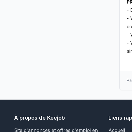
PR
- 
- 
co
- 
- 
ai
Pa
À propos de Keejob
Liens ra
Site d'annonces et offres d'emploi en
Accueil