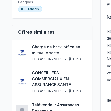
Langues
pr
Français
[
N
Offres similaires
d
No
Chargé de back-office en
No
mutuelle santé
No
ECG ASSURANCES
•
Tunis
Vo
CONSEILLERS
v
COMMERCIAUX EN
Vo
ASSURANCE SANTÉ
ECG ASSURANCES
•
Tunis
[
Télévendeur Assurances
Décennale