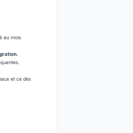
é au mois
égration.
quentes.
iaux et ce dès