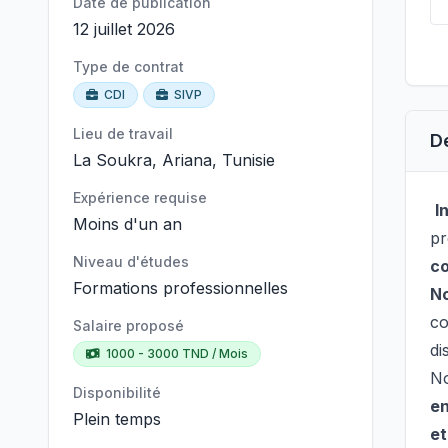
Date de publication
12 juillet 2026
Type de contrat
CDI
SIVP
Lieu de travail
D
La Soukra, Ariana, Tunisie
Expérience requise
I
Moins d'un an
pr
Niveau d'études
co
Formations professionnelles
N
co
Salaire proposé
di
1000 - 3000 TND / Mois
No
Disponibilité
en
Plein temps
et