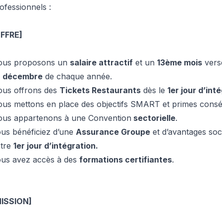
ofessionnels :
OFFRE]
ous proposons un
salaire attractif
et un
13ème mois
vers
e
décembre
de chaque année.
us offrons des
Tickets Restaurants
dès le
1er jour d’int
us mettons en place des objectifs SMART et primes consé
us appartenons à une Convention
sectorielle
.
us bénéficiez d’une
Assurance Groupe
et d’avantages soc
otre
1er jour d’intégration.
us avez accès à des
formations certifiantes
.
MISSION]