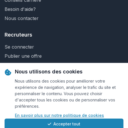
Conseils carrière
Besoin d'aide?
Nous contacter
Recruteurs
Se connecter
Publier une offre
Recherche de CV
Nous utilisons des cookies
Nous contacter
Nous utilisons des cookies pour améliorer votre
expérience de navigation, analyser le trafic du site et
personnaliser le contenu. Vous pouvez choisir
© 2026 Keejob.com. Tous droits réservés.
d'accepter tous les cookies ou de personnaliser vos
préférences.
Conditions et règlement
En savoir plus sur notre politique de cookies
Cookies
Accepter tout
Qui sommes-nous?