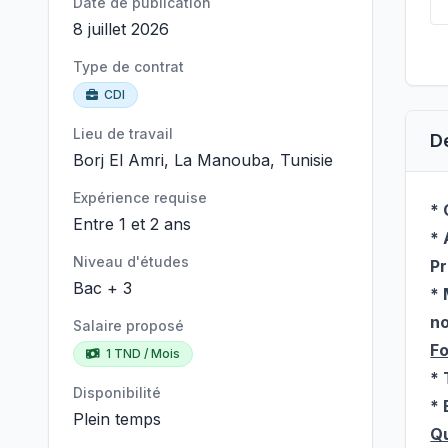
Date de publication
8 juillet 2026
Type de contrat
CDI
Lieu de travail
D
Borj El Amri, La Manouba, Tunisie
Expérience requise
* 
Entre 1 et 2 ans
* 
Niveau d'études
Pr
Bac + 3
* 
no
Salaire proposé
Fo
1 TND / Mois
* 
Disponibilité
* 
Plein temps
Qu