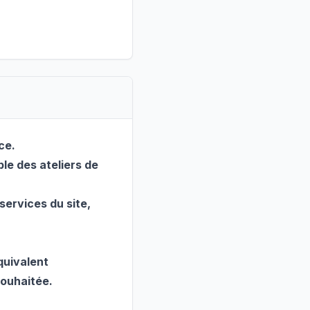
ce.
le des ateliers de
services du site,
quivalent
souhaitée.