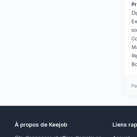
Pr
Di
Ex
so
Co
Ma
Ri
Bo
Pa
À propos de Keejob
Liens ra