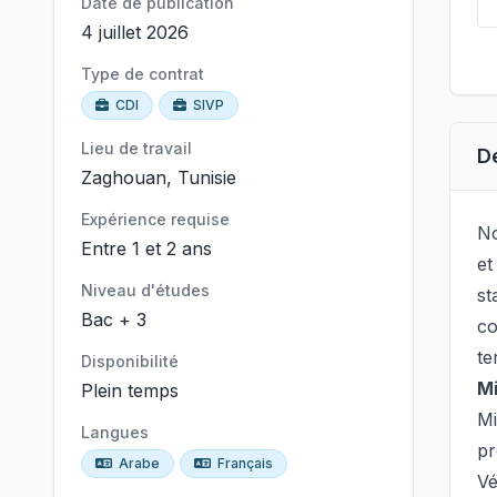
Date de publication
4 juillet 2026
Type de contrat
CDI
SIVP
Lieu de travail
D
Zaghouan, Tunisie
Expérience requise
No
Entre 1 et 2 ans
et
Niveau d'études
st
Bac + 3
co
te
Disponibilité
Mi
Plein temps
Mi
Langues
pr
Arabe
Français
Vé