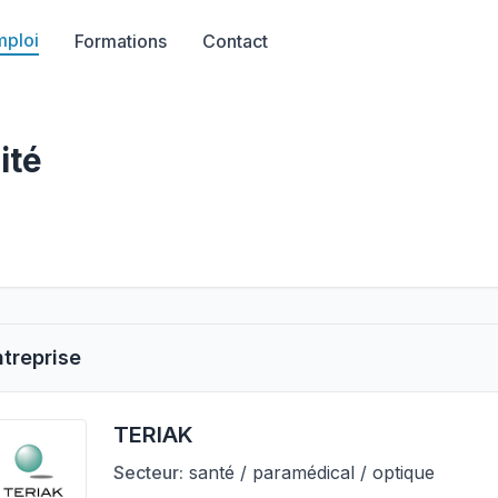
mploi
Formations
Contact
ité
ntreprise
TERIAK
Secteur:
santé / paramédical / optique