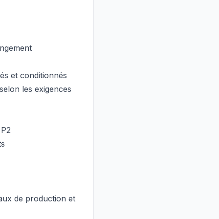
hangement
ués et conditionnés
selon les exigences
 P2
ts
caux de production et