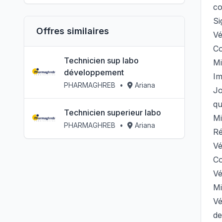
co
Si
Offres similaires
Vé
Co
Technicien sup labo
Mi
développement
Im
PHARMAGHREB
•
Ariana
Jo
qu
Technicien superieur labo
Mi
PHARMAGHREB
•
Ariana
Ré
Vé
Co
Vé
Mi
Vé
de