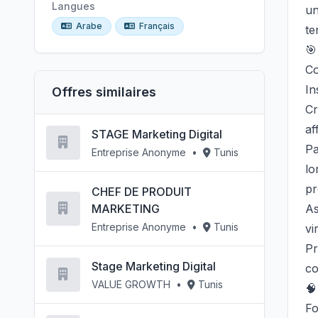
Langues
un
Arabe
Français
te

Co
In
Offres similaires
Cr
af
STAGE Marketing Digital
Pa
Entreprise Anonyme
•
Tunis
lo
pr
CHEF DE PRODUIT
MARKETING
As
Entreprise Anonyme
•
Tunis
vi
Pr
Stage Marketing Digital
co
VALUE GROWTH
•
Tunis

Fo