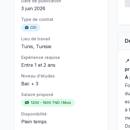
Date de publication
3 juin 2026
Type de contrat
CDI
Lieu de travail
D
Tunis, Tunisie
Expérience requise
📍
Entre 1 et 2 ans
pr
Niveau d'études
À
Bac + 3
Fo
du
Salaire proposé
es
1200 - 1600 TND / Mois
à 
Disponibilité
me
Plein temps
Da