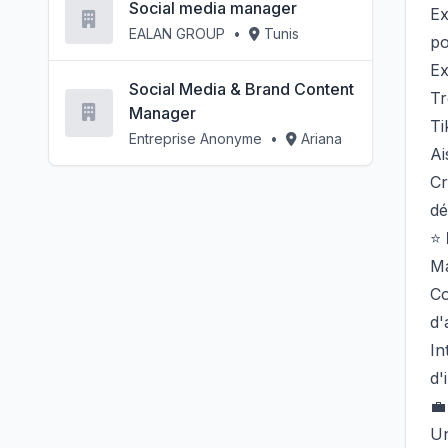
Social media manager
Ex
EALAN GROUP
•
Tunis
po
Ex
Social Media & Brand Content
Tr
Manager
Ti
Entreprise Anonyme
•
Ariana
Ai
Cr
dé
⭐
Ma
Co
d'
In
d'

Un