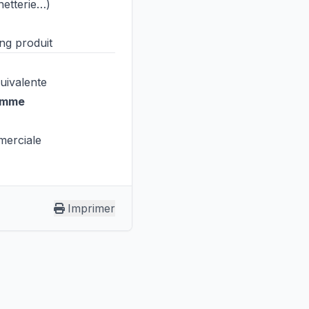
inetterie…)
ng produit
uivalente
gamme
mmerciale
Imprimer