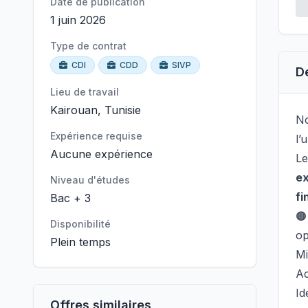
Date de publication
1 juin 2026
Type de contrat
CDI
CDD
SIVP
D
Lieu de travail
Kairouan, Tunisie
N
Expérience requise
l’
Aucune expérience
Le
ex
Niveau d'études
fi
Bac + 3

Disponibilité
op
Plein temps
Mi
Ac
Id
Offres similaires