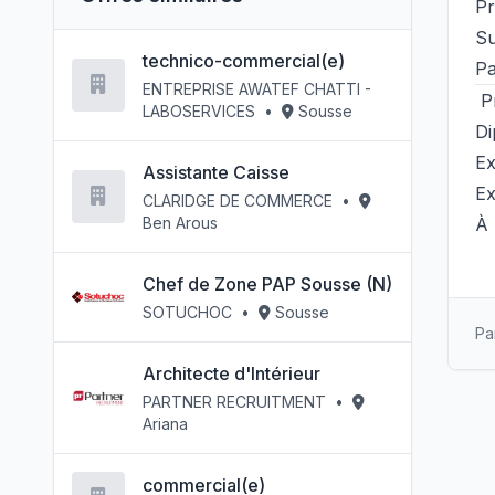
Pr
Su
technico-commercial(e)
Pa
ENTREPRISE AWATEF CHATTI -
Pr
LABOSERVICES
•
Sousse
D
Ex
Assistante Caisse
Ex
CLARIDGE DE COMMERCE
•
Ben Arous
À 
Chef de Zone PAP Sousse (N)
SOTUCHOC
•
Sousse
Pa
Architecte d'Intérieur
PARTNER RECRUITMENT
•
Ariana
commercial(e)