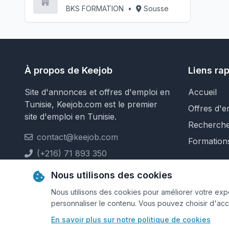
BKS FORMATION
•
Sousse
À propos de Keejob
Liens ra
Site d'annonces et offres d'emploi en
Accueil
Tunisie, Keejob.com est le premier
Offres d'e
site d'emploi en Tunisie.
Recherch
contact@keejob.com
Formation
(+216) 71 893 350
Nous utilisons des cookies
Nous utilisons des cookies pour améliorer votre expér
personnaliser le contenu. Vous pouvez choisir d'ac
© 2026 Keejob.com. Tous droits réservés.
En savoir plus sur notre politique de cookies