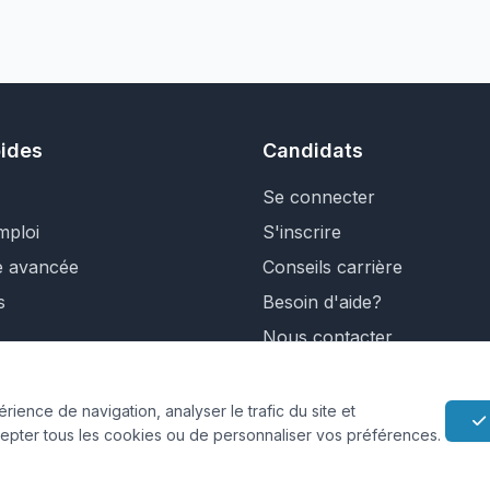
pides
Candidats
Se connecter
mploi
S'inscrire
e avancée
Conseils carrière
s
Besoin d'aide?
Nous contacter
ience de navigation, analyser le trafic du site et
cepter tous les cookies ou de personnaliser vos préférences.
Conditions et règlement
Cookies
Qui 