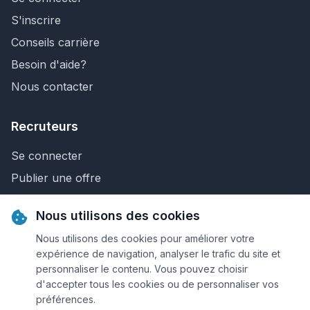
S'inscrire
Conseils carrière
Besoin d'aide?
Nous contacter
Recruteurs
Se connecter
Publier une offre
Recherche de CV
Nous utilisons des cookies
Nous contacter
Nous utilisons des cookies pour améliorer votre
expérience de navigation, analyser le trafic du site et
personnaliser le contenu. Vous pouvez choisir
© 2026 Keejob.com. Tous droits réservés.
d'accepter tous les cookies ou de personnaliser vos
préférences.
Conditions et règlement