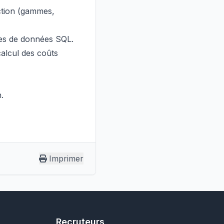
ction (gammes,
ses de données SQL.
calcul des coûts
n.
Imprimer
Recruteurs