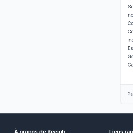
So
no
Co
Co
in
Es
Ge
Ca
Pa
À propos de Keejob
Liens ra