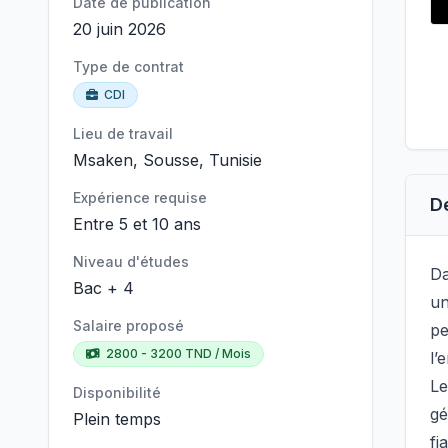
Date de publication
20 juin 2026
Type de contrat
CDI
Lieu de travail
Msaken, Sousse, Tunisie
Expérience requise
D
Entre 5 et 10 ans
Niveau d'études
Da
Bac + 4
u
Salaire proposé
pe
2800 - 3200 TND / Mois
l’
Le
Disponibilité
gé
Plein temps
fi