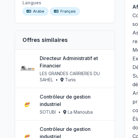
Langues
Af
Arabe
Français
Co
so
As
Offres similaires
re
Me
Directeur Administratif et
Ex
Financier
Dé
LES GRANDES CARRIERES DU
Su
SAHEL
•
Tunis
dé
An
Contrôleur de gestion
pr
industriel
co
SOTUBI
•
La Manouba
Él
do
Contrôleur de gestion
Co
industriel