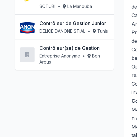
SOTUBI
•
La Manouba
de
Ca
Contrôleur de Gestion Junior
An
DELICE DANONE STIAL
•
Tunis
Pr
de
Contrôleur(se) de Gestion
Co
Entreprise Anonyme
•
Ben
be
Arous
Op
re
Co
in
C
Ma
ni
Ma
ta