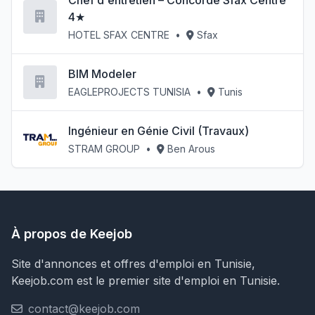
Chef d'entretien – Concorde Sfax Centre
4★
HOTEL SFAX CENTRE
•
Sfax
BIM Modeler
EAGLEPROJECTS TUNISIA
•
Tunis
Ingénieur en Génie Civil (Travaux)
STRAM GROUP
•
Ben Arous
À propos de Keejob
Site d'annonces et offres d'emploi en Tunisie,
Keejob.com est le premier site d'emploi en Tunisie.
contact@keejob.com