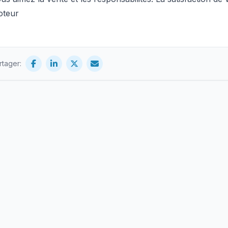
oteur
rtager: