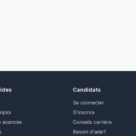
pides
Candidats
Se connecter
mploi
S'inscrire
e avancée
Conseils carrière
s
Besoin d'aide?