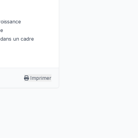
roissance
ée
r dans un cadre
Imprimer