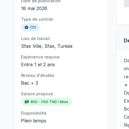
Date de publication
18 mai 2026
Type de contrat
CDI
Lieu de travail
D
Sfax Ville, Sfax, Tunisie
Expérience requise
Da
Entre 1 et 2 ans
im
Niveau d'études
re
Bac + 3
🔹
Di
Salaire proposé
Ex
800 - 1100 TND / Mois
Bo
Disponibilité
Ca
Plein temps
Ri