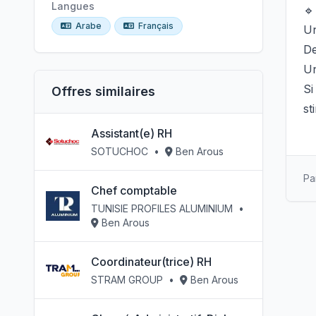
Langues
🔹
Arabe
Français
Un
De
Un
Si
Offres similaires
st
Assistant(e) RH
SOTUCHOC
•
Ben Arous
Pa
Chef comptable
TUNISIE PROFILES ALUMINIUM
•
Ben Arous
Coordinateur(trice) RH
STRAM GROUP
•
Ben Arous