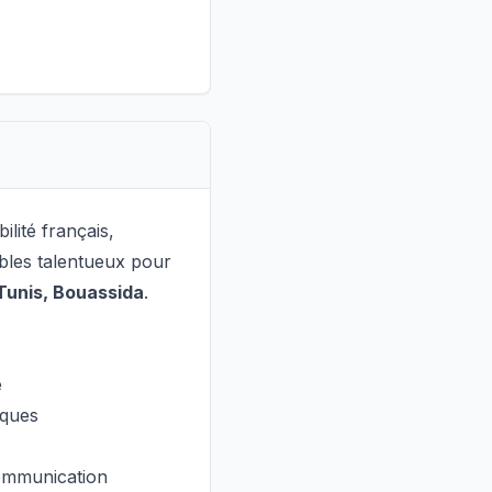
lité français,
bles talentueux pour
Tunis, Bouassida
.
e
iques
communication