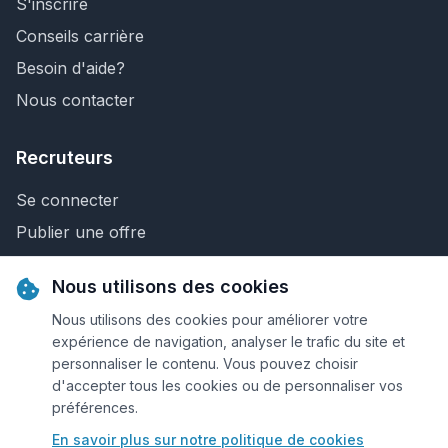
S'inscrire
Conseils carrière
Besoin d'aide?
Nous contacter
Recruteurs
Se connecter
Publier une offre
Recherche de CV
Nous utilisons des cookies
Nous contacter
Nous utilisons des cookies pour améliorer votre
expérience de navigation, analyser le trafic du site et
personnaliser le contenu. Vous pouvez choisir
© 2026 Keejob.com. Tous droits réservés.
d'accepter tous les cookies ou de personnaliser vos
préférences.
Conditions et règlement
En savoir plus sur notre politique de cookies