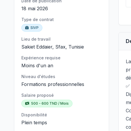
Date de publication
18 mai 2026
Type de contrat
SIVP
Lieu de travail
D
Sakiet Eddaier, Sfax, Tunisie
Expérience requise
La
Moins d'un an
pr
Niveau d'études
dé
Formations professionnelles
✅ 
Di
Salaire proposé
m
500 - 600 TND / Mois
Co
Disponibilité
Ca
Plein temps
c