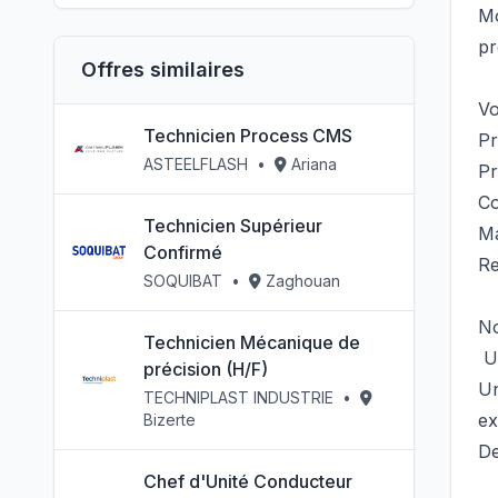
Mo
pr
Offres similaires
Vo
Technicien Process CMS
Pr
ASTEELFLASH
•
Ariana
Pr
Co
Technicien Supérieur
Ma
Confirmé
Re
SOQUIBAT
•
Zaghouan
No
Technicien Mécanique de
Un
précision (H/F)
Un
TECHNIPLAST INDUSTRIE
•
ex
Bizerte
De
Chef d'Unité Conducteur