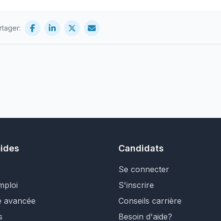
rtager:
pides
Candidats
Se connecter
mploi
S'inscrire
e avancée
Conseils carrière
s
Besoin d'aide?