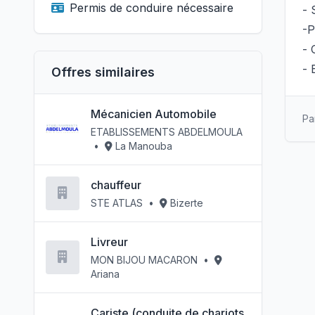
Permis de conduire nécessaire
- 
-P
- 
- 
Offres similaires
Mécanicien Automobile
Pa
ETABLISSEMENTS ABDELMOULA
•
La Manouba
chauffeur
STE ATLAS
•
Bizerte
Livreur
MON BIJOU MACARON
•
Ariana
Cariste (conduite de chariots