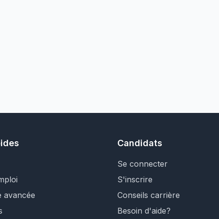
pides
Candidats
Se connecter
mploi
S'inscrire
e avancée
Conseils carrière
s
Besoin d'aide?