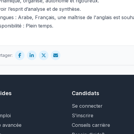
namique, organisé, autonome et rigoureux.
oir l’esprit d’analyse et de synthèse.
ngues : Arabe, Français, une
maîtrise de l'anglais
est souha
sponibilité : Plein temps.
rtager:
pides
Candidats
Se connecter
mploi
S'inscrire
e avancée
Conseils carrière