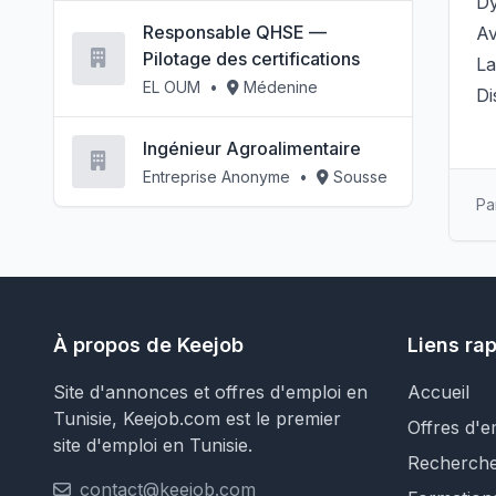
Dy
Responsable QHSE —
Av
Pilotage des certifications
La
EL OUM
•
Médenine
Di
Ingénieur Agroalimentaire
Entreprise Anonyme
•
Sousse
Pa
À propos de Keejob
Liens ra
Site d'annonces et offres d'emploi en
Accueil
Tunisie, Keejob.com est le premier
Offres d'e
site d'emploi en Tunisie.
Recherch
contact@keejob.com