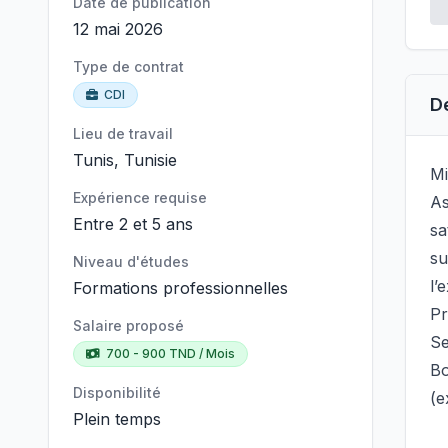
Date de publication
12 mai 2026
Type de contrat
CDI
D
Lieu de travail
Tunis, Tunisie
Mi
Expérience requise
As
Entre 2 et 5 ans
sa
su
Niveau d'études
l’
Formations professionnelles
Pr
Salaire proposé
Se
700 - 900 TND / Mois
Bo
Disponibilité
(e
Plein temps