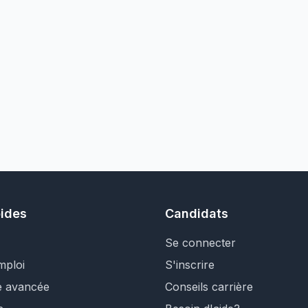
pides
Candidats
Se connecter
mploi
S'inscrire
e avancée
Conseils carrière