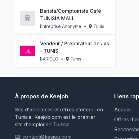
Barista/Comptoiriste Café
TUNISIA MALL
Entreprise Anonyme
•
Tunis
Vendeur / Préparateur de Jus
- TUNIS
BARIOLO
•
Tunis
À propos de Keejob
Liens ra
Site d'annonces et offres d'emploi en
Accueil
Tunisie, Keejob.com est le premier
Offres d'e
site d'emploi en Tunisie.
Recherch
contact@keejob.com