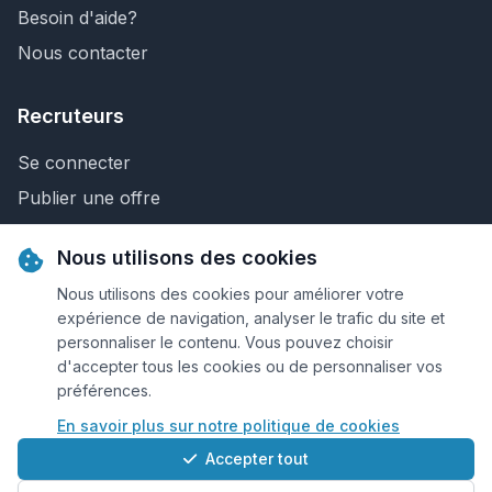
Besoin d'aide?
Nous contacter
Recruteurs
Se connecter
Publier une offre
Recherche de CV
Nous utilisons des cookies
Nous contacter
Nous utilisons des cookies pour améliorer votre
expérience de navigation, analyser le trafic du site et
personnaliser le contenu. Vous pouvez choisir
© 2026 Keejob.com. Tous droits réservés.
d'accepter tous les cookies ou de personnaliser vos
préférences.
Conditions et règlement
En savoir plus sur notre politique de cookies
Cookies
Accepter tout
Qui sommes-nous?