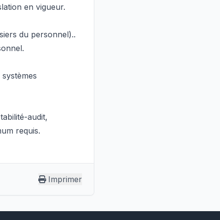
slation en vigueur.
siers du personnel)..
sonnel.
s systèmes
bilité-audit,
mum requis.
Imprimer