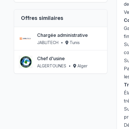
de
Ve
Offres similaires
Co
Ga
Chargée administrative
fi
JABLITECH
•
Tunis
Su
co
Chef d'usine
Su
ALGERTOUNES
•
Alger
Pa
le
Tr
Él
tr
Su
pr
Dé