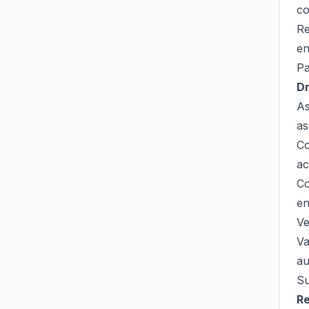
co
Re
en
Pa
Dr
As
as
Co
ac
Co
en
Ve
Va
au
Su
R