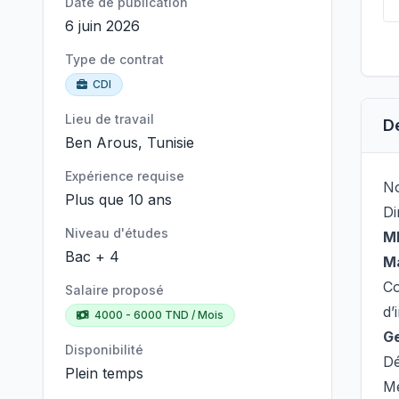
Date de publication
6 juin 2026
Type de contrat
CDI
Lieu de travail
D
Ben Arous, Tunisie
Expérience requise
No
Plus que 10 ans
Di
Niveau d'études
M
Bac + 4
Ma
Co
Salaire proposé
d’
4000 - 6000 TND / Mois
Ge
Disponibilité
Dé
Plein temps
Me