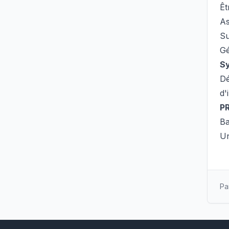
Êt
As
Su
Gé
Sy
Dé
d'
P
Ba
Un
Pa