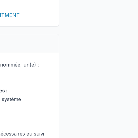
RUITMENT
enommée, un(e) :
s :
s, système
nécessaires au suivi