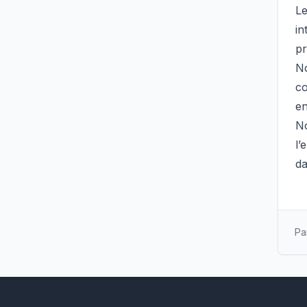
Le
in
pr
No
c
en
No
l’
da
Pa