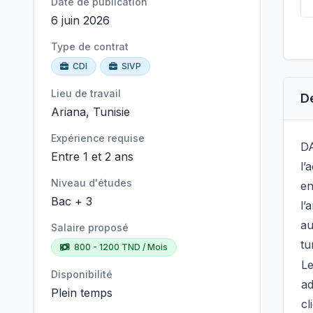
Date de publication
6 juin 2026
Type de contrat
CDI
SIVP
Lieu de travail
D
Ariana, Tunisie
Expérience requise
DA
Entre 1 et 2 ans
l’
Niveau d'études
en
Bac + 3
l’
au
Salaire proposé
tu
800 - 1200 TND / Mois
Le
Disponibilité
ad
Plein temps
cl