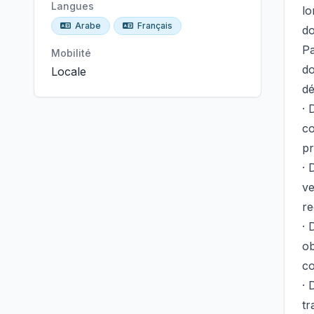
Langues
lo
Arabe
Français
do
Pa
Mobilité
do
Locale
dé
· 
co
pr
· 
ve
re
· 
ob
co
· 
tr