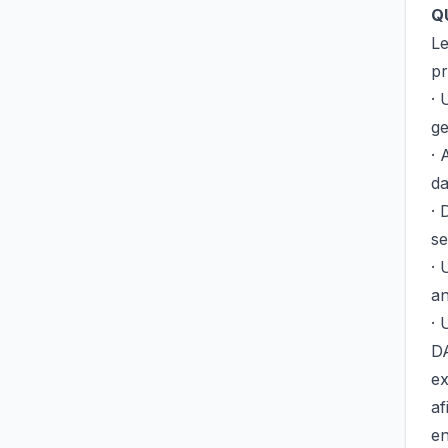
Q
Le
pr
· 
ge
· 
da
· 
se
· 
an
· 
DA
ex
af
en