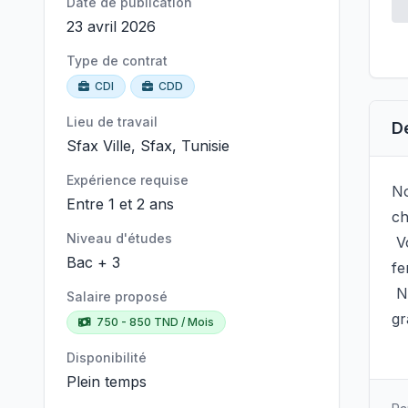
Date de publication
23 avril 2026
Type de contrat
CDI
CDD
Lieu de travail
D
Sfax Ville, Sfax, Tunisie
Expérience requise
No
Entre 1 et 2 ans
ch
Niveau d'études
Vo
Bac + 3
fe
No
Salaire proposé
gr
750 - 850 TND / Mois
Disponibilité
Plein temps