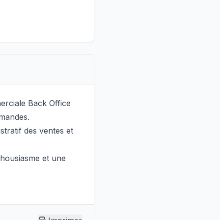
erciale
Back Office
mmandes.
tratif des ventes et
nthousiasme et une