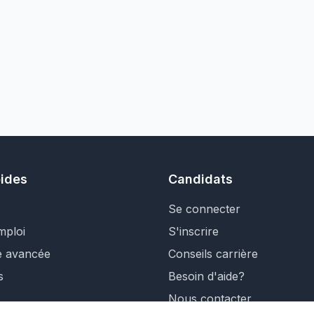
pides
Candidats
Se connecter
mploi
S'inscrire
e avancée
Conseils carrière
s
Besoin d'aide?
Nous contacter