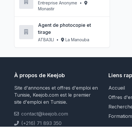
Entreprise Anonyme
•
Monastir
Agent de photocopie et
tirage
ATBA3LI
•
La Manouba
À propos de Keejob
Liens ra
Site d'annonces et offres d'emploi en
Accueil
Tunisie, Keejob.com est le premier
Offres d'e
site d'emploi en Tunisie.
Recherch
contact@keejob.com
Formation
(+216) 71 893 350