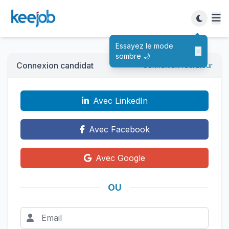
Essayez le mode
×
sombre 🌙
Connexion candidat
Connexion recruteur
Avec LinkedIn
Avec Facebook
Avec Google
OU