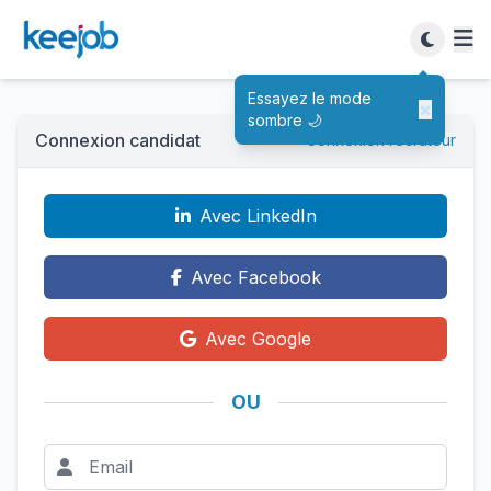
Essayez le mode
×
sombre 🌙
Connexion candidat
Connexion recruteur
Avec LinkedIn
Avec Facebook
Avec Google
OU