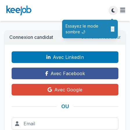
Essayez le mode
×
sombre 🌙
Connexion candidat
Connexion recruteur
Avec LinkedIn
Avec Facebook
Avec Google
OU