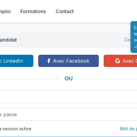
mploi
Formations
Contact
E
l
andidat
Conne
s

c LinkedIn
Avec Facebook
Avec 
OU
 session active
Mot de 