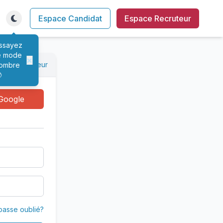
Espace Candidat
Espace Recruteur
ssayez
e mode
×
xion recruteur
ombre

Google
passe oublié?