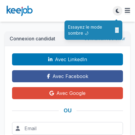
Essayez le mode
×
sombre 🌙
Connexion candidat
Connexion recruteur
Avec LinkedIn
Avec Facebook
Avec Google
OU