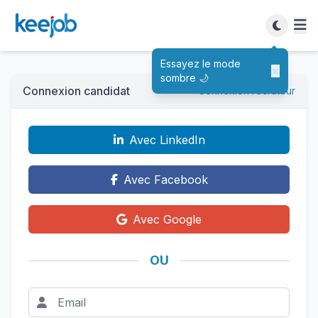
Essayez le mode
×
sombre 🌙
Connexion candidat
Connexion recruteur
Avec LinkedIn
Avec Facebook
Avec Google
OU