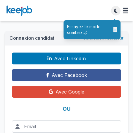
Essayez le mode
×
sombre 🌙
Connexion candidat
Connexion recruteur
Avec LinkedIn
Avec Facebook
Avec Google
OU