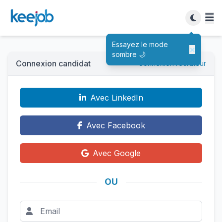
Essayez le mode
×
sombre 🌙
Connexion candidat
Connexion recruteur
Avec LinkedIn
Avec Facebook
Avec Google
OU