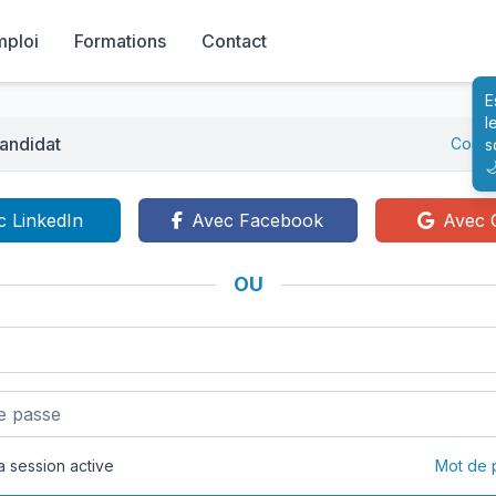
mploi
Formations
Contact
E
l
andidat
Conne
s

c LinkedIn
Avec Facebook
Avec 
OU
 session active
Mot de 