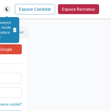
Espace Candidat
Espace Recruteur
ssayez
e mode
×
xion recruteur
ombre

Google
passe oublié?