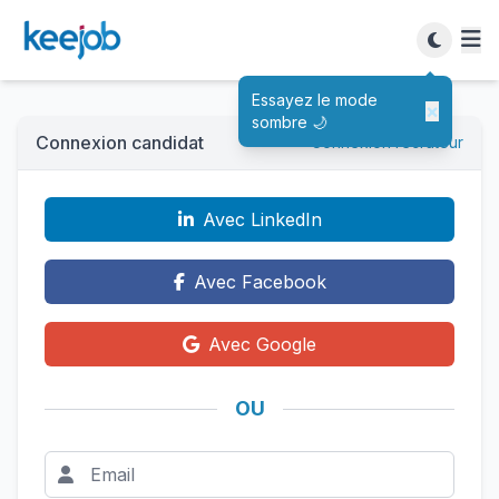
Essayez le mode
×
sombre 🌙
Connexion candidat
Connexion recruteur
Avec LinkedIn
Avec Facebook
Avec Google
OU