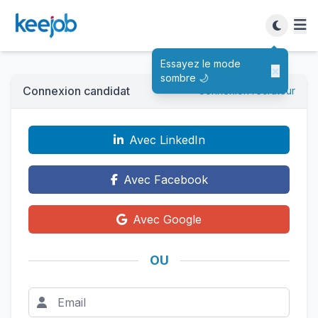
Essayez le mode
×
sombre 🌙
Connexion candidat
Connexion recruteur
Avec LinkedIn
Avec Facebook
Avec Google
OU