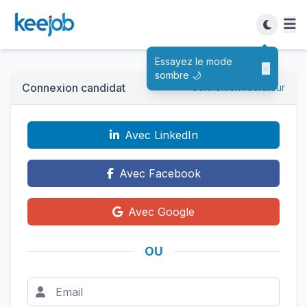
Essayez le mode
×
sombre 🌙
Connexion candidat
Connexion recruteur
Avec LinkedIn
Avec Facebook
Avec Google
OU