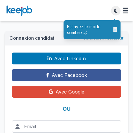
Essayez le mode
×
sombre 🌙
Connexion candidat
Connexion recruteur
Avec LinkedIn
Avec Facebook
Avec Google
OU