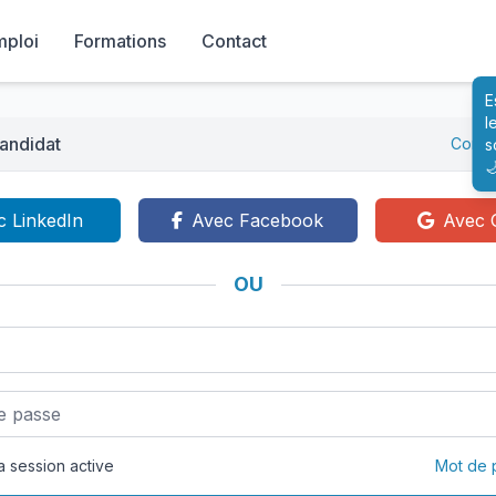
mploi
Formations
Contact
E
l
andidat
Conne
s

c LinkedIn
Avec Facebook
Avec 
OU
 session active
Mot de 