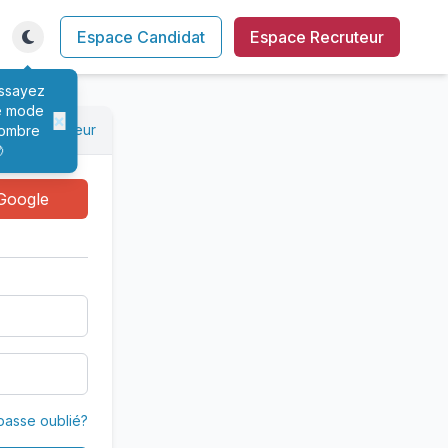
Espace Candidat
Espace Recruteur
ssayez
e mode
×
xion recruteur
ombre

Google
passe oublié?