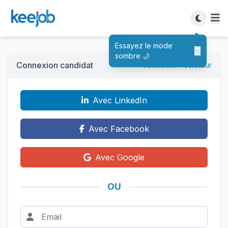
Essayez le mode
×
sombre 🌙
Connexion candidat
Connexion recruteur
Avec LinkedIn
Avec Facebook
Avec Google
OU