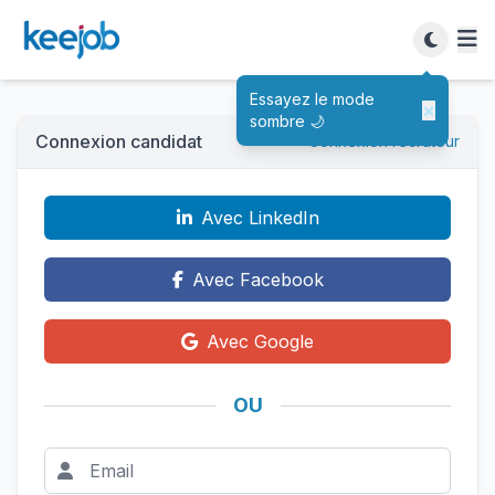
Essayez le mode
×
sombre 🌙
Connexion candidat
Connexion recruteur
Avec LinkedIn
Avec Facebook
Avec Google
OU