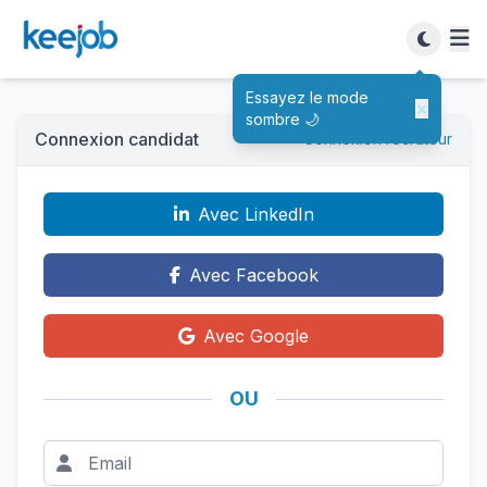
Essayez le mode
×
sombre 🌙
Connexion candidat
Connexion recruteur
Avec LinkedIn
Avec Facebook
Avec Google
OU