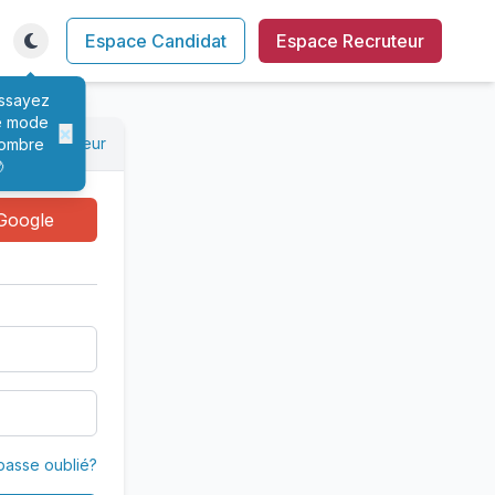
Espace Candidat
Espace Recruteur
ssayez
e mode
×
xion recruteur
ombre

Google
passe oublié?