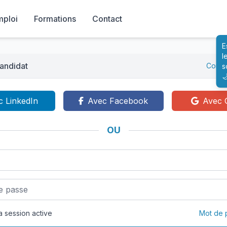
mploi
Formations
Contact
E
l
andidat
Conne
s

c LinkedIn
Avec Facebook
Avec 
OU
 session active
Mot de 