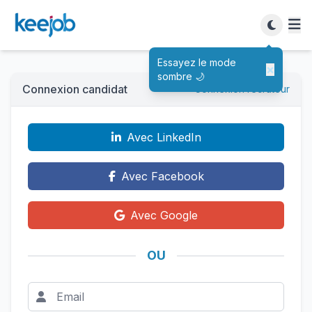
Essayez le mode
×
sombre 🌙
Connexion candidat
Connexion recruteur
Avec LinkedIn
Avec Facebook
Avec Google
OU