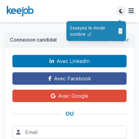
Essayez le mode
×
sombre 🌙
Connexion candidat
Connexion recruteur
Avec LinkedIn
Avec Facebook
Avec Google
OU