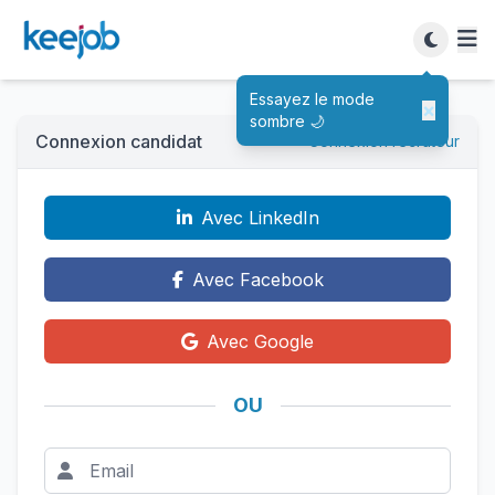
Essayez le mode
×
sombre 🌙
Connexion candidat
Connexion recruteur
Avec LinkedIn
Avec Facebook
Avec Google
OU