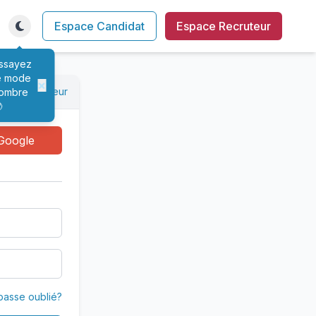
Espace Candidat
Espace Recruteur
ssayez
e mode
×
xion recruteur
ombre

Google
passe oublié?