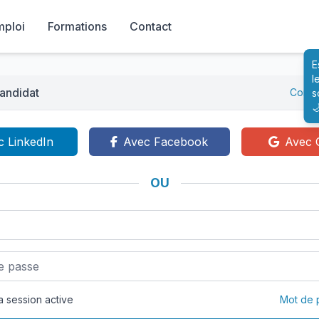
mploi
Formations
Contact
E
l
andidat
Conne
s

c LinkedIn
Avec Facebook
Avec 
OU
 session active
Mot de 