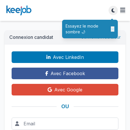
Essayez le mode
×
sombre 🌙
Connexion candidat
Connexion recruteur
Avec LinkedIn
Avec Facebook
Avec Google
OU